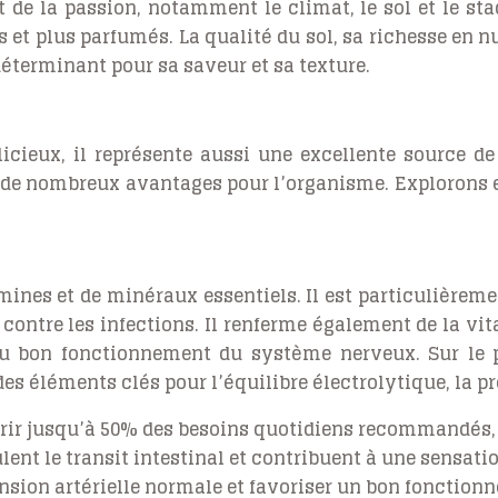
t de la passion, notamment le climat, le sol et le sta
s et plus parfumés. La qualité du sol, sa richesse en 
 déterminant pour sa saveur et sa texture.
élicieux, il représente aussi une excellente source d
e de nombreux avantages pour l’organisme. Explorons e
amines et de minéraux essentiels. Il est particulière
contre les infections. Il renferme également de la vita
au bon fonctionnement du système nerveux. Sur le p
s éléments clés pour l’équilibre électrolytique, la pro
uvrir jusqu’à 50% des besoins quotidiens recommandés,
lent le transit intestinal et contribuent à une sensati
ension artérielle normale et favoriser un bon fonctio