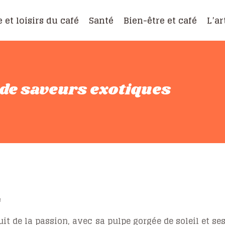
e et loisirs du café
Santé
Bien-être et café
L’ar
 de saveurs exotiques
s
it de la passion, avec sa pulpe gorgée de soleil et s