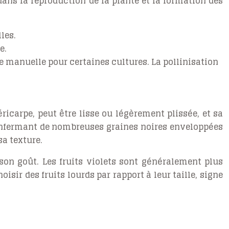
ans la reproduction de la plante et la formation des
les.
e.
re manuelle pour certaines cultures. La pollinisation
éricarpe, peut être lisse ou légèrement plissée, et sa
, renfermant de nombreuses graines noires enveloppées
a texture.
son goût. Les fruits violets sont généralement plus
isir des fruits lourds par rapport à leur taille, signe