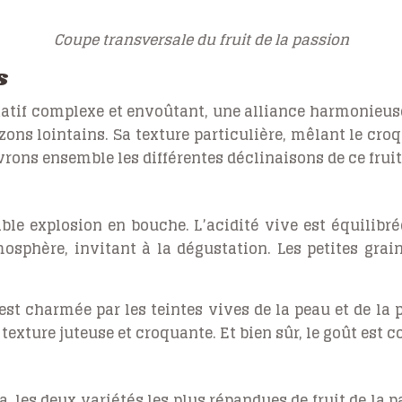
Coupe transversale du fruit de la passion
s
ustatif complexe et envoûtant, une alliance harmonieu
ons lointains. Sa texture particulière, mêlant le croq
rons ensemble les différentes déclinaisons de ce fruit 
able explosion en bouche. L’acidité vive est équilibré
osphère, invitant à la dégustation. Les petites grai
e est charmée par les teintes vives de la peau et de la
texture juteuse et croquante. Et bien sûr, le goût est 
, les deux variétés les plus répandues de fruit de la pa