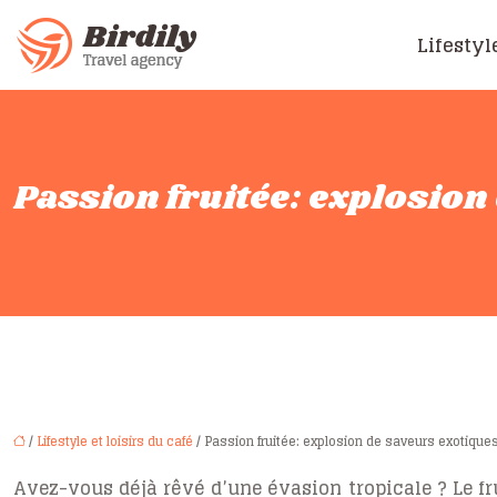
Lifestyl
Passion fruitée: explosion
/
Lifestyle et loisirs du café
/ Passion fruitée: explosion de saveurs exotique
Avez-vous déjà rêvé d’une évasion tropicale ? Le fru