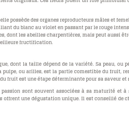
ents originaux. Ces fleurs jouent un rôle primordial d
, elle possède des organes reproducteurs mâles et femel
allant du blanc au violet en passant par le rouge intens
tes, dont les abeilles charpentières, mais peut aussi êt
illeure fructification.
ue, dont la taille dépend de la variété. Sa peau, ou p
a pulpe, ou arilles, est la partie comestible du fruit
u fruit est une étape déterminante pour sa saveur et s
la passion sont souvent associées à sa maturité et à 
 offrent une dégustation unique. Il est conseillé de cho