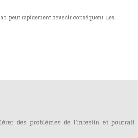
bac, peut rapidement devenir conséquent. Les…
élérer des problèmes de l’intestin et pourrait