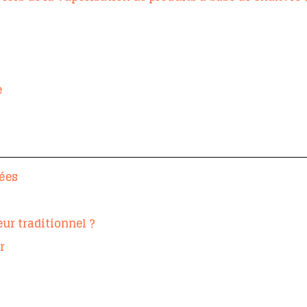
e
uées
ur traditionnel ?
r