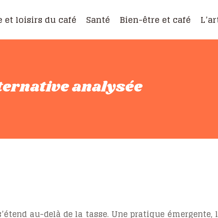
e et loisirs du café
Santé
Bien-être et café
L’ar
lternative analysée
tend au-delà de la tasse. Une pratique émergente, l