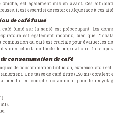
e chicha, est également mis en avant. Ces affirmat
euses. Il est essentiel de rester critique face à ces all
ion de café fumé
u café fumé sur la santé est préoccupant. Les donné
piratoire est également inconnu, bien que l’inhala
a combustion du café est cruciale pour évaluer les r
eut varier selon la méthode de préparation et la tempé
 de consommation de café
ues de consommation (infusion, expresso, etc.) est di
érablement. Une tasse de café filtre (150 ml) contient 
à prendre en compte, notamment pour le recyclage 
l).
 ml).
ue.