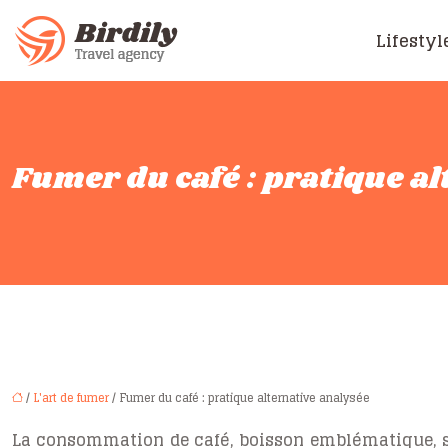
Lifestyl
Fumer du café : pratique a
/
L'art de fumer
/ Fumer du café : pratique alternative analysée
La consommation de café, boisson emblématique, s’é