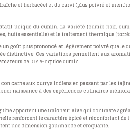
 fraîche et herbacée) et du carvi (plus poivré et mentho
tatif unique du cumin. La variété (cumin noir, cumin b
, huile essentielle) et le traitement thermique (torréf
de un goût plus prononcé et légèrement poivré que le c
ée distinctive. Ces variations permettent aux aromati
 amateurs de DIY e-liquide cumin.
i con carne aux currys indiens en passant par les taji
t donner naissance à des expériences culinaires mémo
anguine apportent une fraîcheur vive qui contraste agr
elle renforcent le caractère épicé et réconfortant de 
outent une dimension gourmande et croquante.