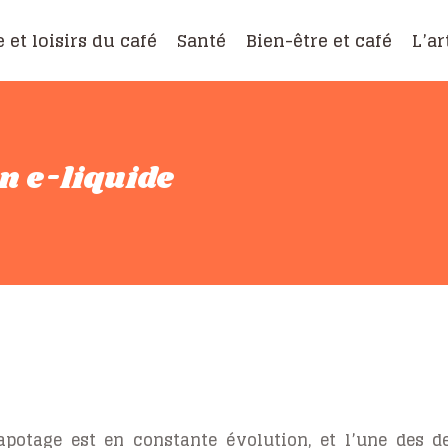
e et loisirs du café
Santé
Bien-être et café
L’ar
n e-liquide
otage est en constante évolution, et l’une des der