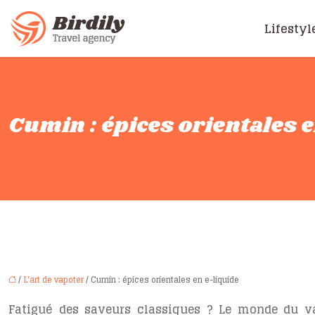
Lifestyl
Cumin : épices orientales e
/
L'art de vapoter
/ Cumin : épices orientales en e-liquide
Fatigué des saveurs classiques ? Le monde du vap